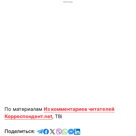
РЕКЛАМА
По материалам
Из комментариев читателей
Корреспондент.net
, ТВі
отправить в Telegram
поделиться в Facebook
поделиться в X
отправить в Viber
отправить в Whatsapp
отправить в Messenger
отправить в LinkedIn
Поделиться: