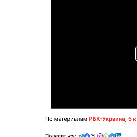
По материалам
РБК-Украина
,
5 
отправить в Telegram
поделиться в Face
поделиться в X
отправить в V
отправить 
отправит
отправ
Поделиться: