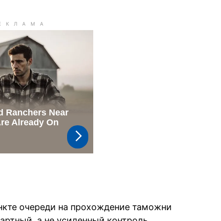
ункте очереди на прохождение таможни
артный, а не усиленный контроль.