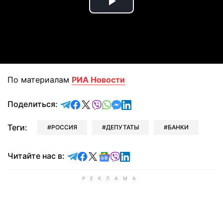
Play
Video
По материалам
РИА Новости
отправить в Telegram
поделиться в Facebook
поделиться в X
отправить в Viber
отправить в Whatsapp
отправить в Messenger
отправить в LinkedIn
Поделиться:
Теги:
РОССИЯ
ДЕПУТАТЫ
БАНКИ
Читайте в Telegram
Читайте в Facebook
Читайте в X
Читайте в Google news
Читайте в Viber
Читайте в LinkedIn
Читайте нас в: