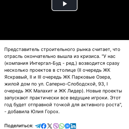
Play
Video
Представитель строительного рынка считает, что
отрасль окончательно вышла из кризиса. "У нас
(компания Интергал-Буд - ред.) возводится сразу
несколько проектов в столице (ІІ очередь ЖК
Яскравый, ІІ и ІІІ очередь ЖК Парковые Озера,
жилой дом по ул. Саперно-Слободской, 93, І
очередь ЖК Малахит и ЖК Лидер). Новые проекты
запускают практически все ведущие игроки. Этот
год будет отправной точкой для активного роста",
- добавила Юлия Горох.
отправить в Telegram
поделиться в Facebook
поделиться в X
отправить в Viber
отправить в Whatsapp
отправить в Messenger
отправить в LinkedIn
Поделиться: