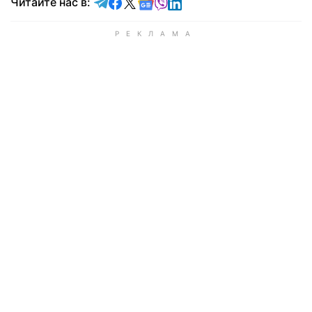
Читайте в Telegram
Читайте в Facebook
Читайте в X
Читайте в Google news
Читайте в Viber
Читайте в LinkedIn
Читайте нас в: