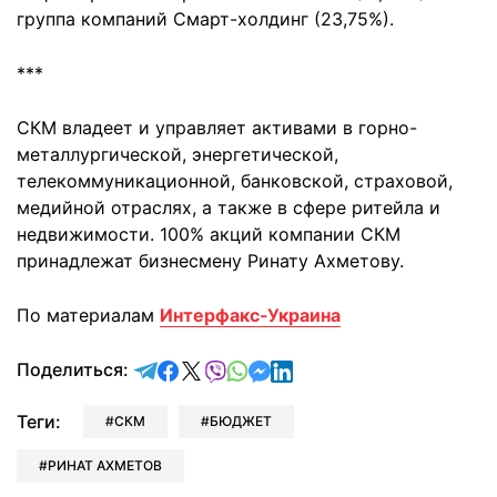
группа компаний Смарт-холдинг (23,75%).
***
СКМ владеет и управляет активами в горно-
металлургической, энергетической,
телекоммуникационной, банковской, страховой,
медийной отраслях, а также в сфере ритейла и
недвижимости. 100% акций компании СКМ
принадлежат бизнесмену Ринату Ахметову.
По материалам
Интерфакс-Украина
отправить в Telegram
поделиться в Facebook
поделиться в X
отправить в Viber
отправить в Whatsapp
отправить в Messenger
отправить в LinkedIn
Поделиться:
Теги:
СКМ
БЮДЖЕТ
РИНАТ АХМЕТОВ