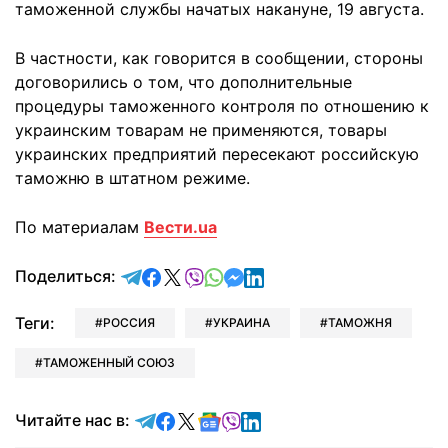
таможенной службы начатых накануне, 19 августа.
В частности, как говорится в сообщении, стороны
договорились о том, что дополнительные
процедуры таможенного контроля по отношению к
украинским товарам не применяются, товары
украинских предприятий пересекают российскую
таможню в штатном режиме.
По материалам
Вести.ua
отправить в Telegram
поделиться в Facebook
поделиться в X
отправить в Viber
отправить в Whatsapp
отправить в Messenger
отправить в LinkedIn
Поделиться:
Теги:
РОССИЯ
УКРАИНА
ТАМОЖНЯ
ТАМОЖЕННЫЙ СОЮЗ
Читайте в Telegram
Читайте в Facebook
Читайте в X
Читайте в Google news
Читайте в Viber
Читайте в LinkedIn
Читайте нас в: