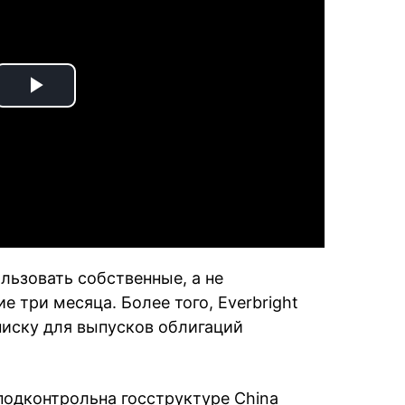
Play
Video
льзовать собственные, а не
 три месяца. Более того, Everbright
иску для выпусков облигаций
s подконтрольна госструктуре China