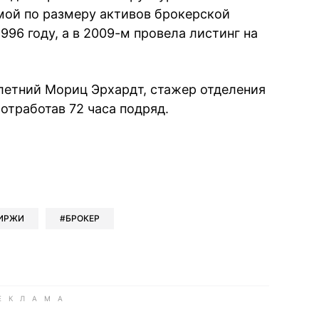
ьмой по размеру активов брокерской
996 году, а в 2009-м провела листинг на
-летний Мориц Эрхардт, стажер отделения
 отработав 72 часа подряд.
book
iber
в Whatsapp
ь в Messenger
ить в LinkedIn
ИРЖИ
БРОКЕР
ook
Google news
 Viber
е в LinkedIn