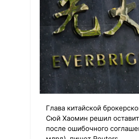
Глава китайской брокерской
Сюй Хаомин решил оставить
после ошибочного соглашен
млрд), пишет Reuters.