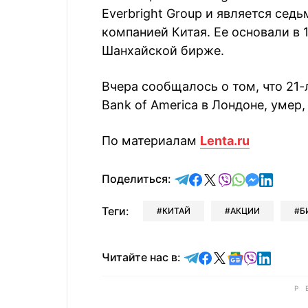
Everbright Group и является сед
компанией Китая. Ее основали в 1
Шанхайской бирже.
Вчера сообщалось о том, что 21
Bank of America в Лондоне, умер,
По материалам
Lenta.ru
отправить в Telegram
поделиться в Face
поделиться в X
отправить в V
отправить 
отправит
отправ
Поделиться:
Теги:
КИТАЙ
АКЦИИ
Б
Читайте в Telegram
Читайте в Faceb
Читайте в X
Читайте в 
Читайте в
Читайт
Читайте нас в: