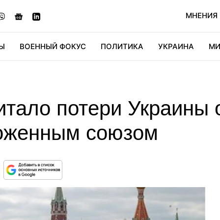
МНЕНИЯ
Ы
ВОЕННЫЙ ФОКУС
ПОЛИТИКА
УКРАИНА
МИ
ОНОМИКА
ДИДЖИТАЛ
АВТО
МИРФАН
КУЛЬТ
тало потери Украины о
оженным союзом