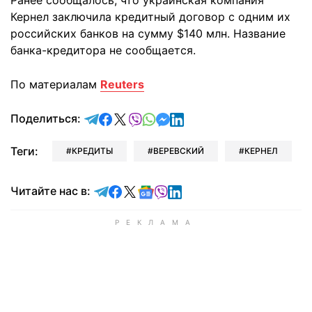
Ранее сообщалось, что украинская компания
Кернел заключила кредитный договор с одним их
российских банков на сумму $140 млн. Название
банка-кредитора не сообщается.
По материалам
Reuters
отправить в Telegram
поделиться в Facebook
поделиться в X
отправить в Viber
отправить в Whatsapp
отправить в Messenger
отправить в LinkedIn
Поделиться:
Теги:
КРЕДИТЫ
ВЕРЕВСКИЙ
КЕРНЕЛ
Читайте в Telegram
Читайте в Facebook
Читайте в X
Читайте в Google news
Читайте в Viber
Читайте в LinkedIn
Читайте нас в: