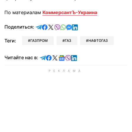
По материалам
КоммерсантЪ-Украина
отправить в Telegram
поделиться в Facebook
поделиться в X
отправить в Viber
отправить в Whatsapp
отправить в Messenger
отправить в LinkedIn
Поделиться:
Теги:
ГАЗПРОМ
ГАЗ
НАФТОГАЗ
Читайте в Telegram
Читайте в Facebook
Читайте в X
Читайте в Google news
Читайте в Viber
Читайте в LinkedIn
Читайте нас в: