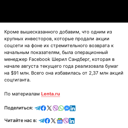
Video
Кроме вышесказанного добавим, что одним из
крупных инвесторов, которые продали акции
соцсети на фоне их стремительного возврата к
начальным показателям, была операционный
менеджер Facebook Шерил Сандберг, которая в
начале августа текущего года реализовала бумаг
на $91 млн. Всего она избавилась от 2,37 млн акций
соцгиганта.
По материалам
Lenta.ru
отправить в Telegram
поделиться в Facebook
поделиться в X
отправить в Viber
отправить в Whatsapp
отправить в Messenger
отправить в LinkedIn
Поделиться:
Читайте в Telegram
Читайте в Facebook
Читайте в X
Читайте в Google news
Читайте в Viber
Читайте в LinkedIn
Читайте нас в: