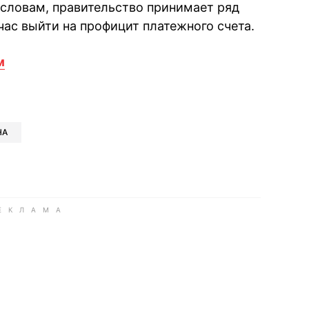
о словам, правительство принимает ряд
час выйти на профицит платежного счета.
м
book
iber
в Whatsapp
ь в Messenger
ить в LinkedIn
НА
ook
Google news
 Viber
е в LinkedIn