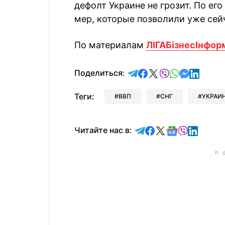
дефолт Украине не грозит. По ег
мер, которые позволили уже сей
По материалам
ЛIГАБiзнесIнфор
отправить в Telegram
поделиться в Face
поделиться в X
отправить в V
отправить 
отправит
отправ
Поделиться:
Теги:
ВВП
СНГ
УКРАИ
Читайте в Telegram
Читайте в Faceb
Читайте в X
Читайте в 
Читайте в
Читайт
Читайте нас в: