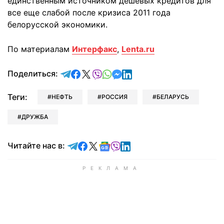
единственным источником дешевых кредитов для
все еще слабой после кризиса 2011 года
белорусской экономики.
По материалам
Интерфакс
,
Lenta.ru
отправить в Telegram
поделиться в Facebook
поделиться в X
отправить в Viber
отправить в Whatsapp
отправить в Messenger
отправить в LinkedIn
Поделиться:
Теги:
НЕФТЬ
РОССИЯ
БЕЛАРУСЬ
ДРУЖБА
Читайте в Telegram
Читайте в Facebook
Читайте в X
Читайте в Google news
Читайте в Viber
Читайте в LinkedIn
Читайте нас в: