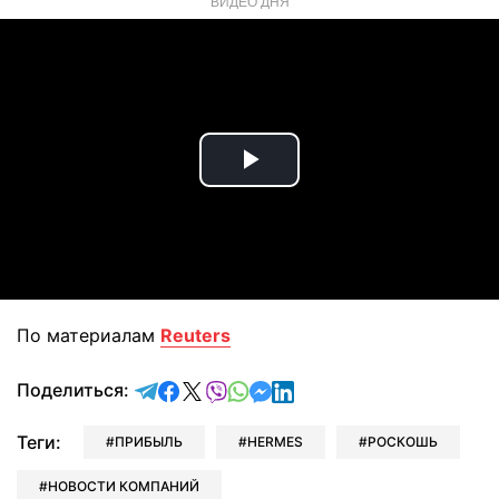
ВИДЕО ДНЯ
Play
Video
По материалам
Reuters
отправить в Telegram
поделиться в Facebook
поделиться в X
отправить в Viber
отправить в Whatsapp
отправить в Messenger
отправить в LinkedIn
Поделиться:
Теги:
ПРИБЫЛЬ
HERMES
РОСКОШЬ
НОВОСТИ КОМПАНИЙ