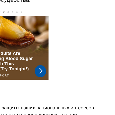
ов защиты наших национальных интересов
сти – это вопрос диверсификации