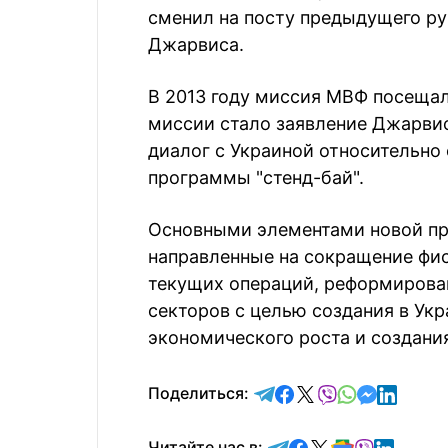
сменил на посту предыдущего р
Джарвиса.
В 2013 году миссия МВФ посеща
миссии стало заявление Джарви
диалог с Украиной относительно
программы "стенд-бай".
Основными элементами новой пр
направленные на сокращение фис
текущих операций, реформирован
секторов с целью создания в Укр
экономического роста и создани
отправить в Telegram
поделиться в Face
поделиться в X
отправить в V
отправить 
отправит
отправ
Поделиться:
Читайте в Telegram
Читайте в Faceb
Читайте в X
Читайте в 
Читайте в
Читайт
Читайте нас в: