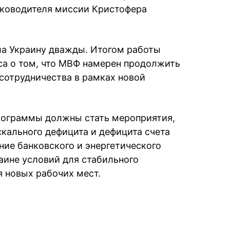
уководителя миссии Кристофера
ла Украину дважды. Итогом работы
са о том, что МВФ намерен продолжить
 сотрудничества в рамках новой
ограммы должны стать мероприятия,
кального дефицита и дефицита счета
ие банковского и энергетического
аине условий для стабильного
я новых рабочих мест.
book
iber
в Whatsapp
ь в Messenger
ить в LinkedIn
ook
Google news
 Viber
е в LinkedIn