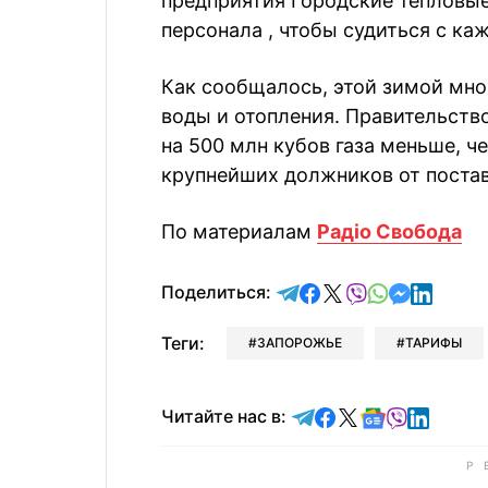
предприятия Городские тепловые
персонала , чтобы судиться с к
Как сообщалось, этой зимой мно
воды и отопления. Правительств
на 500 млн кубов газа меньше, ч
крупнейших должников от постав
По материалам
Радіо Свобода
отправить в Telegram
поделиться в Face
поделиться в X
отправить в V
отправить 
отправит
отправ
Поделиться:
Теги:
ЗАПОРОЖЬЕ
ТАРИФЫ
Читайте в Telegram
Читайте в Faceb
Читайте в X
Читайте в 
Читайте в
Читайт
Читайте нас в: