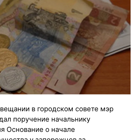
овещании в городском совете мэр
дал поручение начальнику
я Основание о начале
ущества у запорожцев за