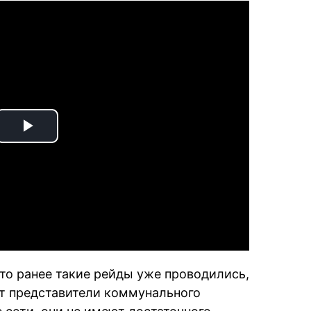
Play
Video
что ранее такие рейды уже проводились,
ят представители коммунального