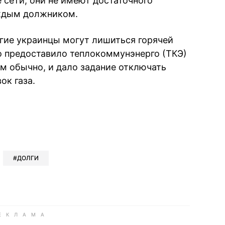
 сети, они не имеют достаточного
аждым должником.
гие украинцы могут лишиться горячей
о предоставило теплокоммунэнерго (ТКЭ)
ем обычно, и дало задание отключать
ок газа.
book
iber
в Whatsapp
ь в Messenger
ить в LinkedIn
ДОЛГИ
ook
Google news
 Viber
е в LinkedIn