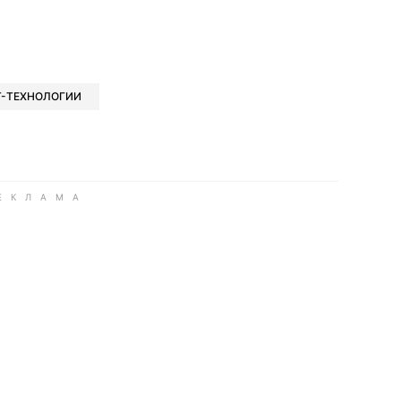
book
iber
в Whatsapp
ь в Messenger
ить в LinkedIn
T-ТЕХНОЛОГИИ
ook
Google news
 Viber
е в LinkedIn