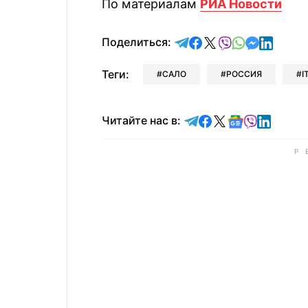
По материалам
РИА Новости
отправить в Telegram
поделиться в Face
поделиться в X
отправить в V
отправить 
отправит
отправ
Поделиться:
Теги:
САЛО
РОССИЯ
I
Читайте в Telegram
Читайте в Faceb
Читайте в X
Читайте в 
Читайте в
Читайт
Читайте нас в: