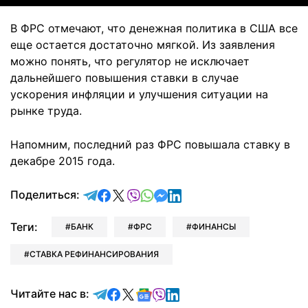
В ФРС отмечают, что денежная политика в США все
еще остается достаточно мягкой. Из заявления
можно понять, что регулятор не исключает
дальнейшего повышения ставки в случае
ускорения инфляции и улучшения ситуации на
рынке труда.
Напомним, последний раз ФРС повышала ставку в
декабре 2015 года.
отправить в Telegram
поделиться в Facebook
поделиться в X
отправить в Viber
отправить в Whatsapp
отправить в Messenger
отправить в LinkedIn
Поделиться:
Теги:
БАНК
ФРС
ФИНАНСЫ
СТАВКА РЕФИНАНСИРОВАНИЯ
Читайте в Telegram
Читайте в Facebook
Читайте в X
Читайте в Google news
Читайте в Viber
Читайте в LinkedIn
Читайте нас в: