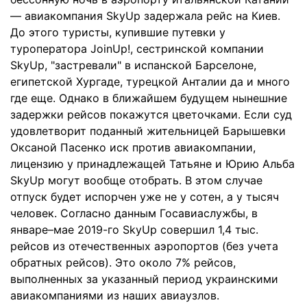
— авиакомпания SkyUp задержала рейс на Киев.
До этого туристы, купившие путевки у
туроператора JoinUp!, сестринской компании
SkyUp, "застревали" в испанской Барселоне,
египетской Хургаде, турецкой Анталии да и много
где еще. Однако в ближайшем будущем нынешние
задержки рейсов покажутся цветочками. Если суд
удовлетворит поданный жительницей Барышевки
Оксаной Пасенко иск против авиакомпании,
лицензию у принадлежащей Татьяне и Юрию Альба
SkyUp могут вообще отобрать. В этом случае
отпуск будет испорчен уже не у сотен, а у тысяч
человек. Согласно данным Госавиаслужбы, в
январе–мае 2019-го SkyUp совершил 1,4 тыс.
рейсов из отечественных аэропортов (без учета
обратных рейсов). Это около 7% рейсов,
выполненных за указанный период украинскими
авиакомпаниями из наших авиаузлов.