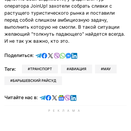
оператора JoinUp! захотели собрать сливки с
растущего туристического рынка и поставили
перед собой слишком амбициозную задачу,
выполнить которую не смогли. В такой ситуации
желающий "толкнуть падающего" найдется всегда.
И не так уж важно, кто это.
отправить в Telegram
поделиться в Facebook
поделиться в X
отправить в Viber
отправить в Whatsapp
отправить в Messenger
отправить в LinkedIn
Поделиться:
Теги:
ТРАНСПОРТ
АВИАЦИЯ
МАУ
БАРЫШЕВСКИЙ РАЙСУД
Читайте в Telegram
Читайте в Facebook
Читайте в X
Читайте в Google news
Читайте в Viber
Читайте в LinkedIn
Читайте нас в: