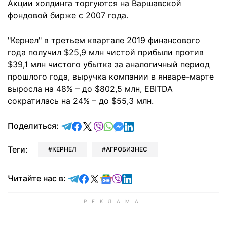
Акции холдинга торгуются на Варшавской
фондовой бирже с 2007 года.
"Кернел" в третьем квартале 2019 финансового
года получил $25,9 млн чистой прибыли против
$39,1 млн чистого убытка за аналогичный период
прошлого года, выручка компании в январе-марте
выросла на 48% – до $802,5 млн, EBITDA
сократилась на 24% – до $55,3 млн.
отправить в Telegram
поделиться в Facebook
поделиться в X
отправить в Viber
отправить в Whatsapp
отправить в Messenger
отправить в LinkedIn
Поделиться:
Теги:
КЕРНЕЛ
АГРОБИЗНЕС
Читайте в Telegram
Читайте в Facebook
Читайте в X
Читайте в Google news
Читайте в Viber
Читайте в LinkedIn
Читайте нас в: