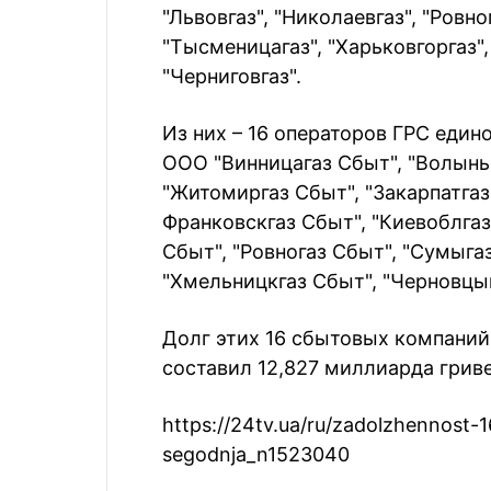
"Львовгаз", "Николаевгаз", "Ровно
"Тысменицагаз", "Харьковгоргаз",
"Черниговгаз".
Из них – 16 операторов ГРС един
ООО "Винницагаз Сбыт", "Волынь
"Житомиргаз Сбыт", "Закарпатгаз
Франковскгаз Сбыт", "Киевоблгаз
Сбыт", "Ровногаз Сбыт", "Сумыгаз
"Хмельницкгаз Сбыт", "Черновцыг
Долг этих 16 сбытовых компаний 
составил 12,827 миллиарда гриве
https://24tv.ua/ru/zadolzhennost-
segodnja_n1523040