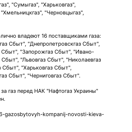
газ", "Сумыгаз", "Харьковгаз",
 "Хмельницкгаз", "Черновцыгаз",
олично владеют 16 поставщиками газа:
газ Сбыт", "Днепропетровскгаз Сбыт",
 Сбыт", "Запорожгаз Сбыт", "Ивано-
 Сбыт", "Львовгаз Сбыт", "Николаевгаз
 Сбыт", "Харьковгаз Сбыт",
аз Сбыт", "Черниговгаз Сбыт".
за газ перед НАК "Нафтогаз Украины"
н.
16-gazosbytovyh-kompanij-novosti-kieva-