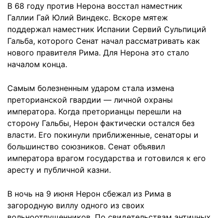
В 68 году против Нерона восстал наместник
Галлии Гай Юлий Виндекс. Вскоре мятеж
поддержал наместник Испании Сервий Сульпиций
Гальба, которого Сенат начал рассматривать как
нового правителя Рима. Для Нерона это стало
началом конца.
Самым болезненным ударом стала измена
преторианской гвардии — личной охраны
императора. Когда преторианцы перешли на
сторону Гальбы, Нерон фактически остался без
власти. Его покинули приближенные, сенаторы и
большинство союзников. Сенат объявил
императора врагом государства и готовился к его
аресту и публичной казни.
В ночь на 9 июня Нерон сбежал из Рима в
загородную виллу одного из своих
вольноотпущенников. По свидетельствам античных