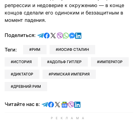
репрессии и недоверие к окружению — в конце
концов сделали его одиноким и беззащитным в
момент падения.
отправить в Telegram
поделиться в Facebook
поделиться в X
отправить в Viber
отправить в Whatsapp
отправить в Messenger
отправить в LinkedIn
Поделиться:
Теги:
РИМ
ИОСИФ СТАЛИН
ИСТОРИЯ
АДОЛЬФ ГИТЛЕР
ИМПЕРАТОР
ДИКТАТОР
РИМСКАЯ ИМПЕРИЯ
ДРЕВНИЙ РИМ
Читайте в Telegram
Читайте в Facebook
Читайте в X
Читайте в Google news
Читайте в Viber
Читайте в LinkedIn
Читайте нас в: