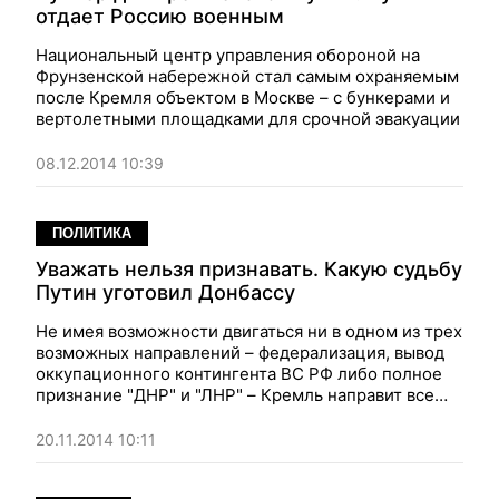
отдает Россию военным
Национальный центр управления обороной на
Фрунзенской набережной стал самым охраняемым
после Кремля объектом в Москве – с бункерами и
вертолетными площадками для срочной эвакуации
08.12.2014 10:39
ПОЛИТИКА
Уважать нельзя признавать. Какую судьбу
Путин уготовил Донбассу
Не имея возможности двигаться ни в одном из трех
возможных направлений – федерализация, вывод
оккупационного контингента ВС РФ либо полное
признание "ДНР" и "ЛНР" – Кремль направит все
усилия на поддержание в регионе статуса-кво,
следуя принципу "уважать, но не признавать". Чем
20.11.2014 10:11
это чревато для дальнейшей судьбы
оккупированных территорий и их жителей –