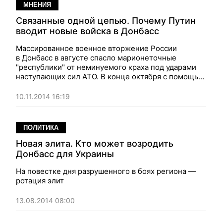
нетрудно предугадать. Благо, пример в виде
МНЕНИЯ
Нагорного Карабаха всегда перед глазами
Связанные одной цепью. Почему Путин
вводит новые войска в Донбасс
Массированное военное вторжение России
в Донбасс в августе спасло марионеточные
"республики" от неминуемого краха под ударами
наступающих сил АТО. В конце октября с помощью
своих вооруженных сил Кремль решает ту же
задачу. На этот раз у правительств Захарченко и
10.11.2014 16:19
Плотницкого появился новый – внутренний – враг
ПОЛИТИКА
Новая элита. Кто может возродить
Донбасс для Украины
На повестке дня разрушенного в боях региона —
ротация элит
13.08.2014 08:00