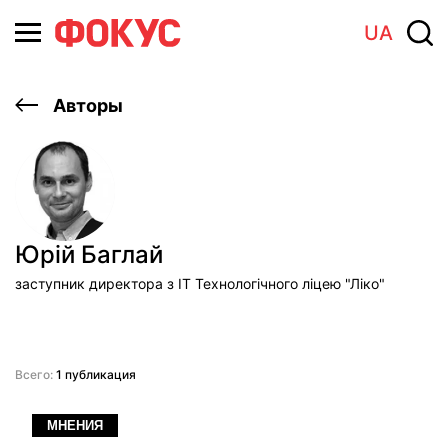
UA
Авторы
Юрій Баглай
заступник директора з ІТ Технологічного ліцею "Ліко"
Всего:
1 публикация
МНЕНИЯ