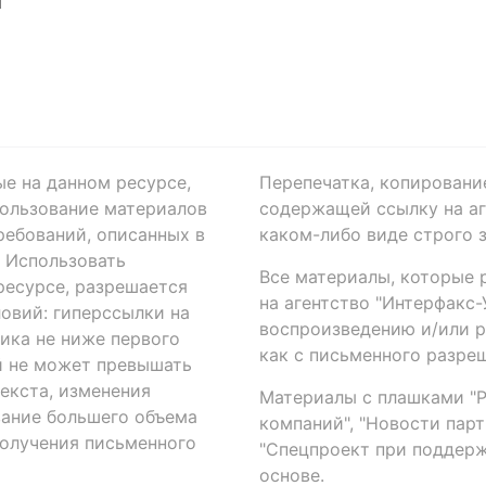
Я
ые на данном ресурсе,
Перепечатка, копировани
ользование материалов
содержащей ссылку на аге
ребований, описанных в
каком-либо виде строго 
. Использовать
Все материалы, которые 
есурсе, разрешается
на агентство "Интерфакс
овий: гиперссылки на
воспроизведению и/или 
ика не ниже первого
как с письменного разреш
й не может превышать
екста, изменения
Материалы с плашками "Р"
вание большего объема
компаний", "Новости парти
получения письменного
"Спецпроект при поддерж
основе.