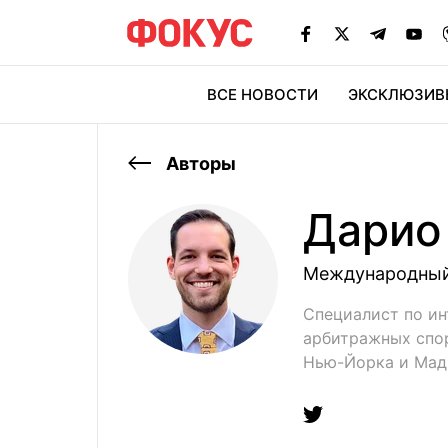
ВСЕ НОВОСТИ
ЭКСКЛЮЗИВ
ЭК
Авторы
Дарио
Международны
Специалист по ин
арбитражных спор
Нью-Йорка и Мад