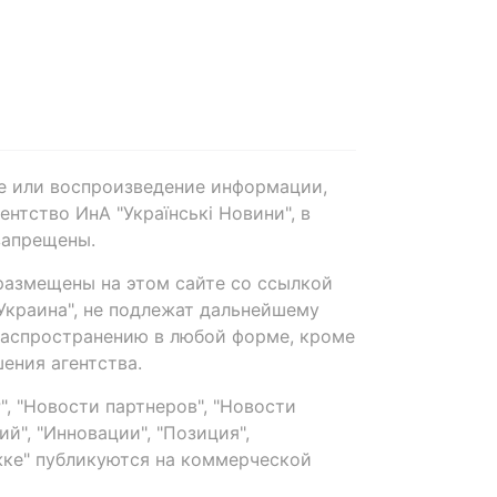
е или воспроизведение информации,
нтство ИнА "Українські Новини", в
запрещены.
размещены на этом сайте со ссылкой
-Украина", не подлежат дальнейшему
распространению в любой форме, кроме
ения агентства.
, "Новости партнеров", "Новости
й", "Инновации", "Позиция",
ке" публикуются на коммерческой