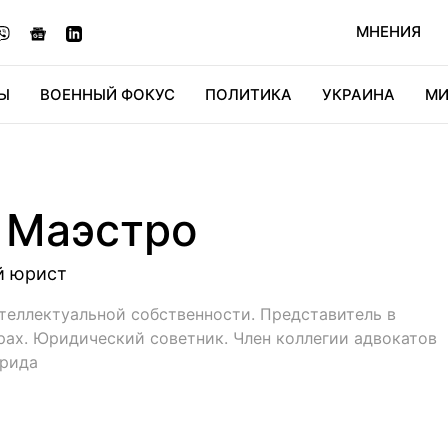
МНЕНИЯ
Ы
ВОЕННЫЙ ФОКУС
ПОЛИТИКА
УКРАИНА
МИ
ОНОМИКА
ДИДЖИТАЛ
АВТО
МИРФАН
КУЛЬТ
 Маэстро
й юрист
теллектуальной собственности. Представитель в
ах. Юридический советник. Член коллегии адвокатов
рида