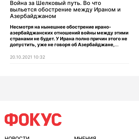
Война за Шелковый путь. Во что
выльется обострение между Ираном и
Азербайджаном
Несмотря на нынешнее обострение ирано-
азербайджанских отношений войны между этими
странами не будет. У Ирана полно причин этого не
допустить, уже не говоря об Азербайджане,
который традиционно умудряется усидеть на
нескольких стульях одновременно.
20.10.2021 10:32
НОВОСТИ
МНЕНИЯ