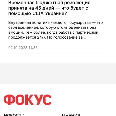
Временная бюджетная резолюция
принята на 45 дней — что будет с
помощью США Украине?
Внутренняя политика каждого государства — это
своя вселенная, которую стоит оценивать без
эмоций. Тем более, когда работа с партнерами
продолжается 24/7. Но голосование за
американский бюджет имеет большое значение
для Украины. Каково положение дел сейчас и что
02.10.2023 11:36
будет дальше? Размышляет посол Украины в США
Оксана Маркарова.
НОВОСТИ
МНЕНИЯ