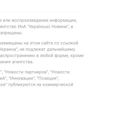
е или воспроизведение информации,
нтство ИнА "Українські Новини", в
запрещены.
размещены на этом сайте со ссылкой
-Украина", не подлежат дальнейшему
распространению в любой форме, кроме
ения агентства.
, "Новости партнеров", "Новости
й", "Инновации", "Позиция",
ке" публикуются на коммерческой