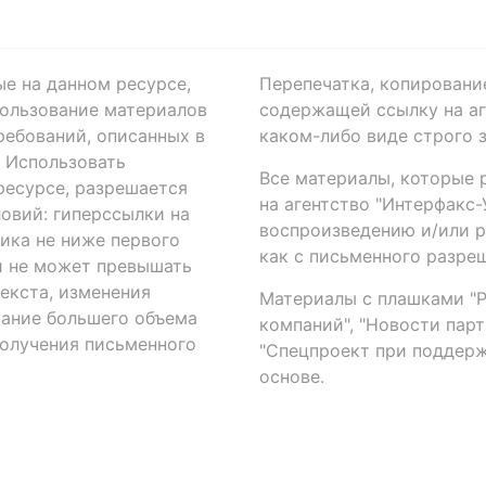
ые на данном ресурсе,
Перепечатка, копировани
ользование материалов
содержащей ссылку на аге
ребований, описанных в
каком-либо виде строго 
. Использовать
Все материалы, которые 
есурсе, разрешается
на агентство "Интерфакс
овий: гиперссылки на
воспроизведению и/или 
ика не ниже первого
как с письменного разреш
й не может превышать
екста, изменения
Материалы с плашками "Р"
вание большего объема
компаний", "Новости парти
получения письменного
"Спецпроект при поддерж
основе.