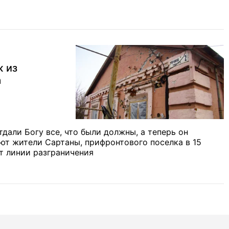
ж из
а
тдали Богу все, что были должны, а теперь он
ают жители Сартаны, прифронтового поселка в 15
т линии разграничения