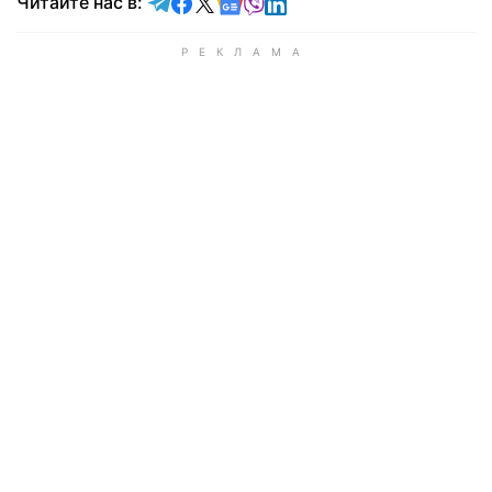
Читайте в Telegram
Читайте в Facebook
Читайте в X
Читайте в Google news
Читайте в Viber
Читайте в LinkedIn
Читайте нас в: