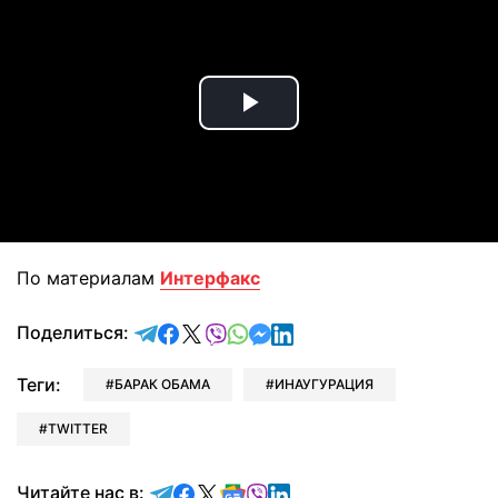
Play
Video
По материалам
Интерфакс
отправить в Telegram
поделиться в Facebook
поделиться в X
отправить в Viber
отправить в Whatsapp
отправить в Messenger
отправить в LinkedIn
Поделиться:
Теги:
БАРАК ОБАМА
ИНАУГУРАЦИЯ
TWITTER
Читайте в Telegram
Читайте в Facebook
Читайте в X
Читайте в Google news
Читайте в Viber
Читайте в LinkedIn
Читайте нас в: