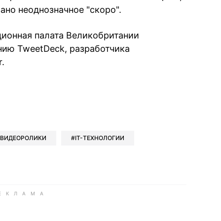
азано неоднозначное "скоро".
ционная палата Великобритании
нию TweetDeck, разработчика
.
book
iber
в Whatsapp
ь в Messenger
ить в LinkedIn
ВИДЕОРОЛИКИ
IT-ТЕХНОЛОГИИ
ook
Google news
 Viber
е в LinkedIn