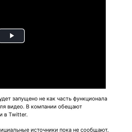
Play
Video
удет запущено не как часть функционала
 для видео. В компании обещают
в Twitter.
официальные источники пока не сообщают,