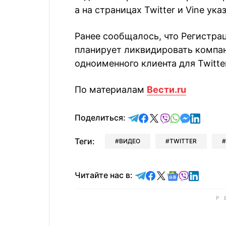
а на страницах Twitter и Vine ук
Ранее сообщалось, что Регистра
планирует ликвидировать компа
одноименного клиента для Twitter
По материалам
Вести.ru
отправить в Telegram
поделиться в Face
поделиться в X
отправить в V
отправить 
отправит
отправ
Поделиться:
Теги:
ВИДЕО
TWITTER
Читайте в Telegram
Читайте в Faceb
Читайте в X
Читайте в 
Читайте в
Читайт
Читайте нас в: