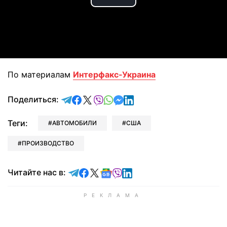
Play
Video
По материалам
Интерфакс-Украина
отправить в Telegram
поделиться в Facebook
поделиться в X
отправить в Viber
отправить в Whatsapp
отправить в Messenger
отправить в LinkedIn
Поделиться:
Теги:
АВТОМОБИЛИ
США
ПРОИЗВОДСТВО
Читайте в Telegram
Читайте в Facebook
Читайте в X
Читайте в Google news
Читайте в Viber
Читайте в LinkedIn
Читайте нас в: