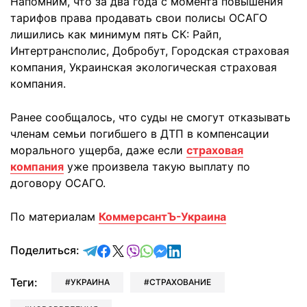
Напомним, что за два года с момента повышения
тарифов права продавать свои полисы ОСАГО
лишились как минимум пять СК: Райп,
Интертрансполис, Добробут, Городская страховая
компания, Украинская экологическая страховая
компания.
Ранее сообщалось, что суды не смогут отказывать
членам семьи погибшего в ДТП в компенсации
морального ущерба, даже если
страховая
компания
уже произвела такую выплату по
договору ОСАГО.
По материалам
КоммерсантЪ-Украина
отправить в Telegram
поделиться в Facebook
поделиться в X
отправить в Viber
отправить в Whatsapp
отправить в Messenger
отправить в LinkedIn
Поделиться:
Теги:
УКРАИНА
СТРАХОВАНИЕ