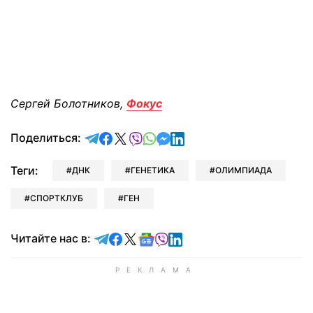
Сергей Болотников,
Фокус
отправить в Telegram
поделиться в Facebook
поделиться в X
отправить в Viber
отправить в Whatsapp
отправить в Messenger
отправить в LinkedIn
Поделиться:
Теги:
ДНК
ГЕНЕТИКА
ОЛИМПИАДА
СПОРТКЛУБ
ГЕН
Читайте в Telegram
Читайте в Facebook
Читайте в X
Читайте в Google news
Читайте в Viber
Читайте в LinkedIn
Читайте нас в: