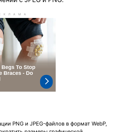
тации PNG и JPEG-файлов в формат WebP,
сократить размеры графической