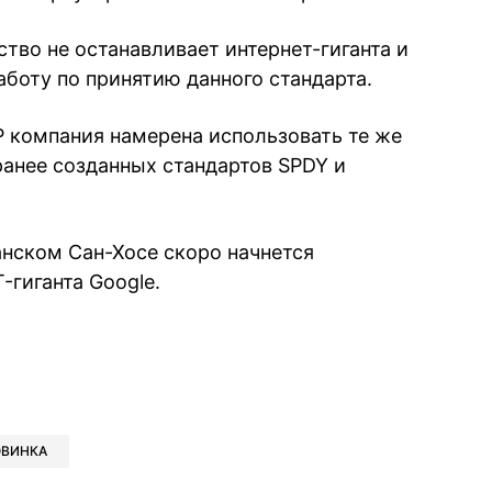
ство не останавливает интернет-гиганта и
боту по принятию данного стандарта.
 компания намерена использовать те же
ранее созданных стандартов SPDY и
анском Сан-Хосе скоро начнется
-гиганта Google.
book
iber
в Whatsapp
ь в Messenger
ить в LinkedIn
ОВИНКА