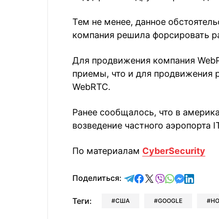
Тем не менее, данное обстоятель
компания решила форсировать ра
Для продвижения компания WebP
приемы, что и для продвижения 
WebRTC.
Ранее сообщалось, что в америк
возведение частного аэропорта IT
По материалам
CyberSecurity
отправить в Telegram
поделиться в Face
поделиться в X
отправить в V
отправить 
отправит
отправ
Поделиться:
Теги:
США
GOOGLE
Н