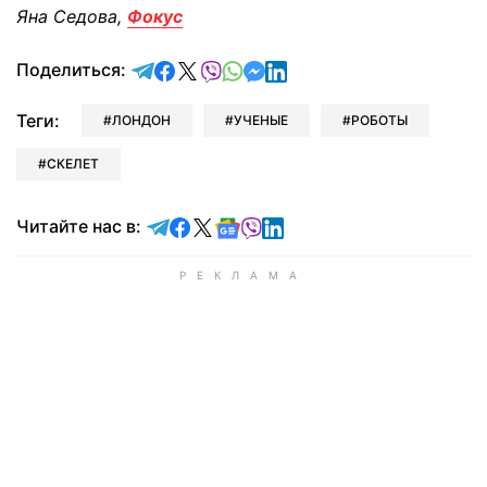
Яна Седова,
Фокус
отправить в Telegram
поделиться в Facebook
поделиться в X
отправить в Viber
отправить в Whatsapp
отправить в Messenger
отправить в LinkedIn
Поделиться:
Теги:
ЛОНДОН
УЧЕНЫЕ
РОБОТЫ
СКЕЛЕТ
Читайте в Telegram
Читайте в Facebook
Читайте в X
Читайте в Google news
Читайте в Viber
Читайте в LinkedIn
Читайте нас в: