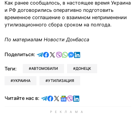
Как ранее сообщалось, в настоящее время Украина
и РФ договорились оперативно подготовить
временное соглашение о взаимном неприменении
утилизационного сбора сроком на полгода.
По материалам Новости Донбасса
отправить в Telegram
поделиться в Facebook
поделиться в X
отправить в Viber
отправить в Whatsapp
отправить в Messenger
отправить в LinkedIn
Поделиться:
Теги:
АВТОМОБИЛИ
ДОНЕЦК
УКРАИНА
УТИЛИЗАЦИЯ
Читайте в Telegram
Читайте в Facebook
Читайте в X
Читайте в Google news
Читайте в Viber
Читайте в LinkedIn
Читайте нас в: