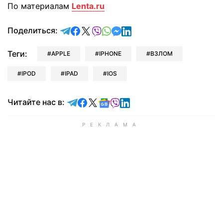
По материалам
Lenta.ru
отправить в Telegram
поделиться в Facebook
поделиться в X
отправить в Viber
отправить в Whatsapp
отправить в Messenger
отправить в LinkedIn
Поделиться:
Теги:
APPLE
IPHONE
ВЗЛОМ
IPOD
IPAD
IOS
Читайте в Telegram
Читайте в Facebook
Читайте в X
Читайте в Google news
Читайте в Viber
Читайте в LinkedIn
Читайте нас в: