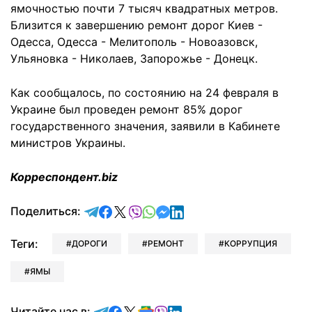
ямочностью почти 7 тысяч квадратных метров.
Близится к завершению ремонт дорог Киев -
Одесса, Одесса - Мелитополь - Новоазовск,
Ульяновка - Николаев, Запорожье - Донецк.
Как сообщалось, по состоянию на 24 февраля в
Украине был проведен ремонт 85% дорог
государственного значения, заявили в Кабинете
министров Украины.
Корреспондент.biz
отправить в Telegram
поделиться в Facebook
поделиться в X
отправить в Viber
отправить в Whatsapp
отправить в Messenger
отправить в LinkedIn
Поделиться:
Теги:
ДОРОГИ
РЕМОНТ
КОРРУПЦИЯ
ЯМЫ
Читайте в Telegram
Читайте в Facebook
Читайте в X
Читайте в Google news
Читайте в Viber
Читайте в LinkedIn
Читайте нас в: