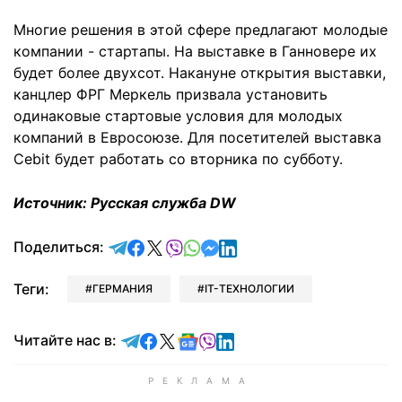
Многие решения в этой сфере предлагают молодые
компании - стартапы. На выставке в Ганновере их
будет более двухсот. Накануне открытия выставки,
канцлер ФРГ Меркель призвала установить
одинаковые стартовые условия для молодых
компаний в Евросоюзе. Для посетителей выставка
Cebit будет работать со вторника по субботу.
Источник: Русская служба DW
отправить в Telegram
поделиться в Facebook
поделиться в X
отправить в Viber
отправить в Whatsapp
отправить в Messenger
отправить в LinkedIn
Поделиться:
Теги:
ГЕРМАНИЯ
IT-ТЕХНОЛОГИИ
Читайте в Telegram
Читайте в Facebook
Читайте в X
Читайте в Google news
Читайте в Viber
Читайте в LinkedIn
Читайте нас в: