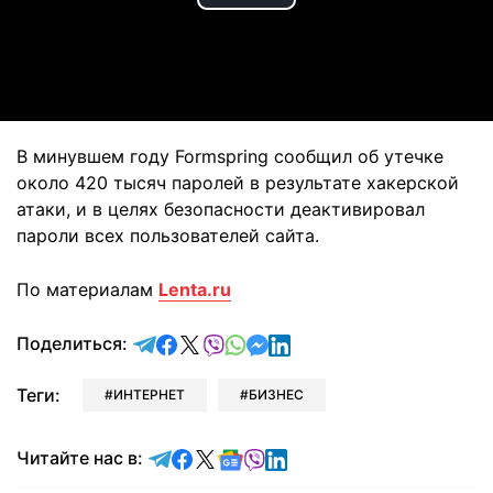
Play
Video
В минувшем году Formspring сообщил об утечке
около 420 тысяч паролей в результате хакерской
атаки, и в целях безопасности деактивировал
пароли всех пользователей сайта.
По материалам
Lenta.ru
отправить в Telegram
поделиться в Facebook
поделиться в X
отправить в Viber
отправить в Whatsapp
отправить в Messenger
отправить в LinkedIn
Поделиться:
Теги:
ИНТЕРНЕТ
БИЗНЕС
Читайте в Telegram
Читайте в Facebook
Читайте в X
Читайте в Google news
Читайте в Viber
Читайте в LinkedIn
Читайте нас в: