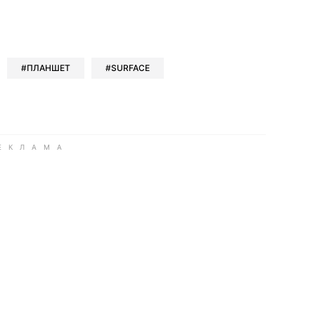
book
iber
в Whatsapp
ь в Messenger
ить в LinkedIn
ПЛАНШЕТ
SURFACE
ook
Google news
 Viber
е в LinkedIn