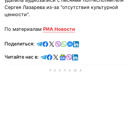
удалила аудиозаписи с песнями поп-исполнителя
Сергея Лазарева из-за "отсутствия культурной
ценности".
По материалам
РИА Новости
отправить в Telegram
поделиться в Facebook
поделиться в X
отправить в Viber
отправить в Whatsapp
отправить в Messenger
отправить в LinkedIn
Поделиться:
Читайте в Telegram
Читайте в Facebook
Читайте в X
Читайте в Google news
Читайте в Viber
Читайте в LinkedIn
Читайте нас в: