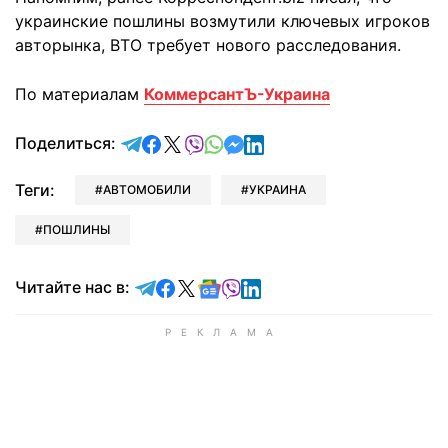
украинские пошлины возмутили ключевых игроков
авторынка, ВТО требует нового расследования.
По материалам
КоммерсантЪ-Украина
отправить в Telegram
поделиться в Facebook
поделиться в X
отправить в Viber
отправить в Whatsapp
отправить в Messenger
отправить в LinkedIn
Поделиться:
Теги:
АВТОМОБИЛИ
УКРАИНА
ПОШЛИНЫ
Читайте в Telegram
Читайте в Facebook
Читайте в X
Читайте в Google news
Читайте в Viber
Читайте в LinkedIn
Читайте нас в: