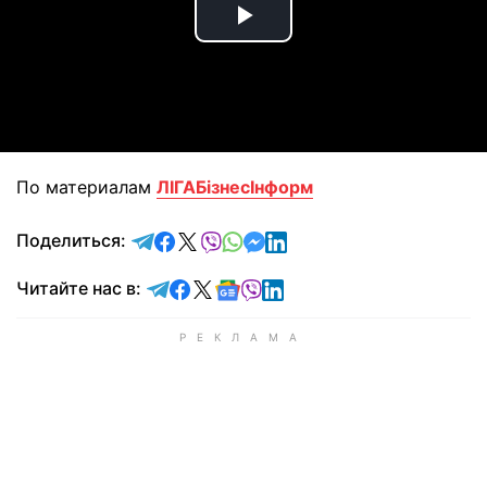
Play
Video
По материалам
ЛIГАБiзнесIнформ
отправить в Telegram
поделиться в Facebook
поделиться в X
отправить в Viber
отправить в Whatsapp
отправить в Messenger
отправить в LinkedIn
Поделиться:
Читайте в Telegram
Читайте в Facebook
Читайте в X
Читайте в Google news
Читайте в Viber
Читайте в LinkedIn
Читайте нас в: