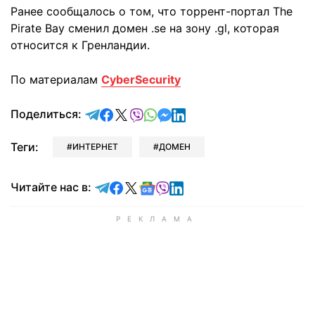
Ранее сообщалось о том, что торрент-портал The
Pirate Bay сменил домен .se на зону .gl, которая
относится к Гренландии.
По материалам
CyberSecurity
отправить в Telegram
поделиться в Facebook
поделиться в X
отправить в Viber
отправить в Whatsapp
отправить в Messenger
отправить в LinkedIn
Поделиться:
Теги:
ИНТЕРНЕТ
ДОМЕН
Читайте в Telegram
Читайте в Facebook
Читайте в X
Читайте в Google news
Читайте в Viber
Читайте в LinkedIn
Читайте нас в: