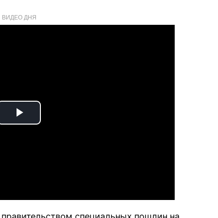
ВИДЕО ДНЯ
Play
Video
 правительством специальных пошлин на