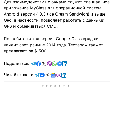
Для взаимодействия с очками служит специальное
приложение MyGlass для операционной системы
Android версии 4.0.3 (Ice Cream Sandwich) и выше.
Оно, в частности, позволяет работать с данными
GPS и обмениваться СМС.
Потребительская версия Google Glass вряд ли
увидит свет раньше 2014 года. Тестерам гаджет
предлагают за $1500.
отправить в Telegram
поделиться в Facebook
поделиться в X
отправить в Viber
отправить в Whatsapp
отправить в Messenger
отправить в LinkedIn
Поделиться:
Читайте в Telegram
Читайте в Facebook
Читайте в X
Читайте в Google news
Читайте в Viber
Читайте в LinkedIn
Читайте нас в: