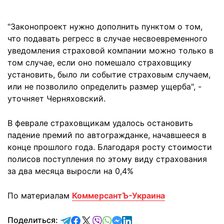
"Законопроект нужно дополнить пунктом о том,
что подавать регресс в случае несвоевременного
уведомления страховой компании можно только в
том случае, если оно помешало страховщику
установить, было ли событие страховым случаем,
или не позволило определить размер ущерба", -
уточняет Черняховский.
В феврале страховщикам удалось остановить
падение премий по автогражданке, начавшееся в
конце прошлого года. Благодаря росту стоимости
полисов поступления по этому виду страхования
за два месяца выросли на 0,4%
По материалам
КоммерсантЪ-Украина
отправить в Telegram
поделиться в Facebook
поделиться в X
отправить в Viber
отправить в Whatsapp
отправить в Messenger
отправить в LinkedIn
Поделиться: