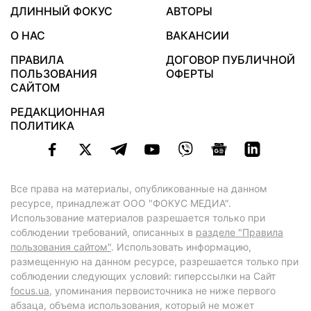
ДЛИННЫЙ ФОКУС
АВТОРЫ
О НАС
ВАКАНСИИ
ПРАВИЛА
ДОГОВОР ПУБЛИЧНОЙ
ПОЛЬЗОВАНИЯ
ОФЕРТЫ
САЙТОМ
РЕДАКЦИОННАЯ
ПОЛИТИКА
Все права на материалы, опубликованные на данном
ресурсе, принадлежат ООО "ФОКУС МЕДИА".
Использование материалов разрешается только при
соблюдении требований, описанных в
разделе "Правила
пользования сайтом"
. Использовать информацию,
размещенную на данном ресурсе, разрешается только при
соблюдении следующих условий: гиперссылки на Сайт
focus.ua
, упоминания первоисточника не ниже первого
абзаца, объема использования, который не может